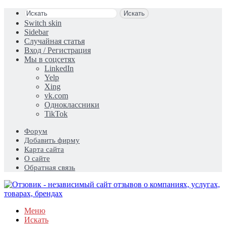
Искать
Switch skin
Sidebar
Случайная статья
Вход / Регистрация
Мы в соцсетях
LinkedIn
Yelp
Xing
vk.com
Одноклассники
TikTok
Форум
Добавить фирму
Карта сайта
О сайте
Обратная связь
Меню
Искать