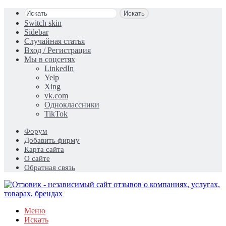
Искать
Switch skin
Sidebar
Случайная статья
Вход / Регистрация
Мы в соцсетях
LinkedIn
Yelp
Xing
vk.com
Одноклассники
TikTok
Форум
Добавить фирму
Карта сайта
О сайте
Обратная связь
Меню
Искать