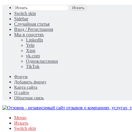
Искать
Switch skin
Sidebar
Случайная статья
Вход / Регистрация
Мы в соцсетях
LinkedIn
Yelp
Xing
vk.com
Одноклассники
TikTok
Форум
Добавить фирму
Карта сайта
О сайте
Обратная связь
Меню
Искать
Switch skin