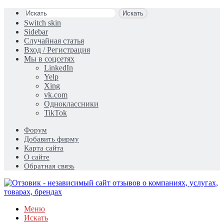
Искать
Switch skin
Sidebar
Случайная статья
Вход / Регистрация
Мы в соцсетях
LinkedIn
Yelp
Xing
vk.com
Одноклассники
TikTok
Форум
Добавить фирму
Карта сайта
О сайте
Обратная связь
Меню
Искать