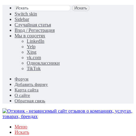
Искать
Switch skin
Sidebar
Случайная статья
Вход / Регистрация
Мы в соцсетях
LinkedIn
Yelp
Xing
vk.com
Одноклассники
TikTok
Форум
Добавить фирму
Карта сайта
О сайте
Обратная связь
Меню
Искать