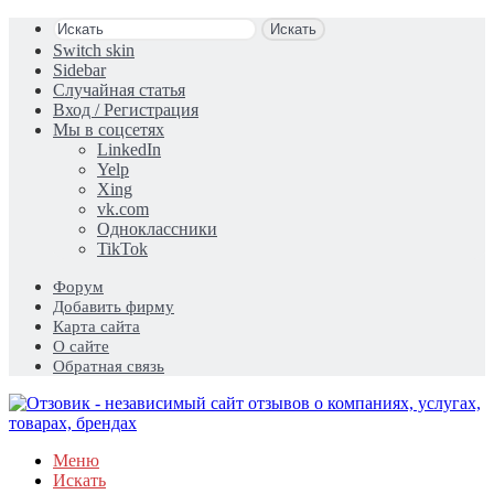
Искать
Switch skin
Sidebar
Случайная статья
Вход / Регистрация
Мы в соцсетях
LinkedIn
Yelp
Xing
vk.com
Одноклассники
TikTok
Форум
Добавить фирму
Карта сайта
О сайте
Обратная связь
Меню
Искать